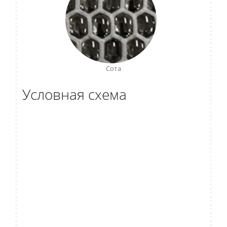
Сота
Условная схема