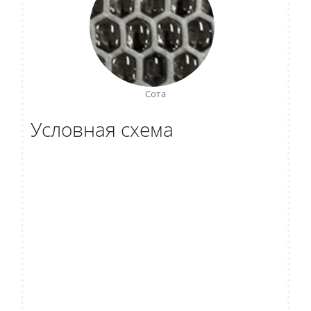
Сота
Условная схема