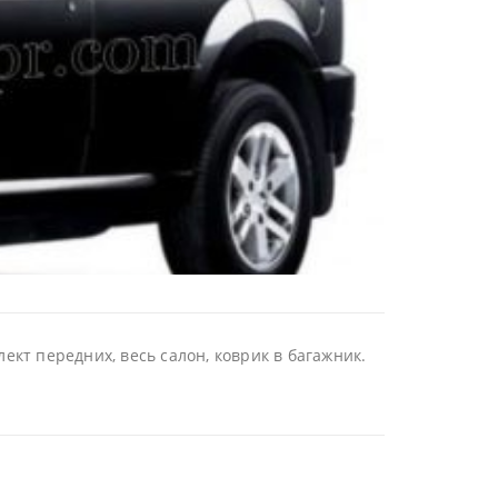
ект передних, весь салон, коврик в багажник.