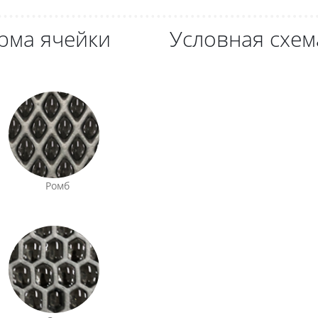
рма ячейки
Условная схем
Ромб