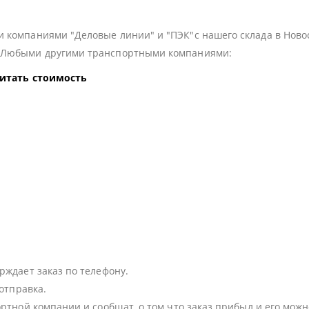
 компаниями "Деловые линии" и "ПЭК"с нашего склада в Ново
з Любыми другими транспортными компаниями:
читать стоимость
:
рждает заказ по телефону.
 отправка.
ортной компании и сообщат, о том что заказ прибыл и его можн