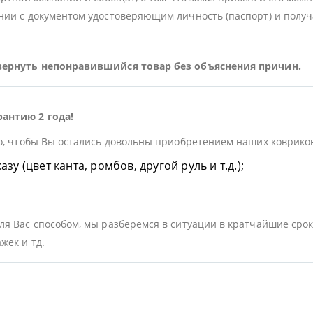
ии с документом удостоверяющим личность (паспорт) и получа
 вернуть непонравившийся товар без объяснения причин.
рантию 2 года!
о, чтобы Вы остались довольны приобретением наших ковриков.
у (цвет канта, ромбов, другой руль и т.д.);
я Вас способом, мы разберемся в ситуации в кратчайшие срок
жек и тд.