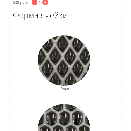
-
+
600
руб.
1
Форма ячейки
Ромб