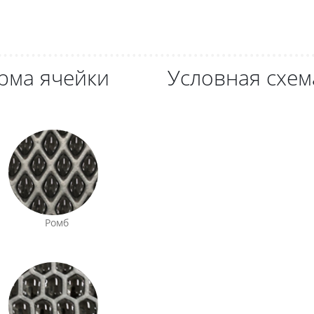
рма ячейки
Условная схем
Ромб