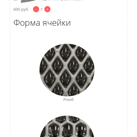
-
+
600
руб.
1
Форма ячейки
Ромб