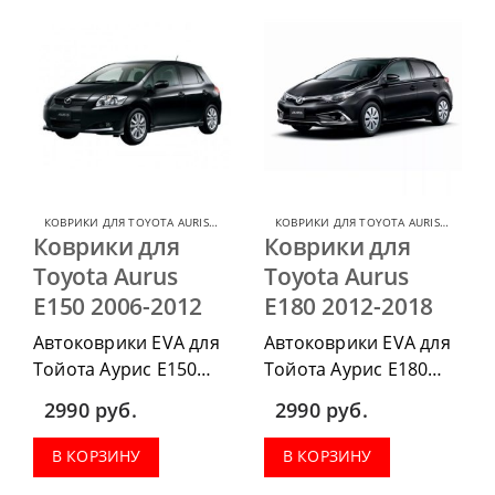
КОВРИКИ ДЛЯ TOYOTA AURIS
,
КОВРИКИ ДЛЯ TOYOTA
КОВРИКИ ДЛЯ TOYOTA AURIS
,
КОВРИК
Коврики для
Коврики для
Toyota Aurus
Toyota Aurus
E150 2006-2012
E180 2012-2018
Автоковрики EVA для
Автоковрики EVA для
Тойота Аурис Е150
Тойота Аурис Е180
2006-2012 можно
2012-2018 можно
2990
руб.
2990
руб.
приобрести в
приобрести в
комплектации:
комплектации:
В КОРЗИНУ
В КОРЗИНУ
водительский коврик,
водительский коврик,