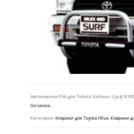
Автоковрики EVA для Тойота Хайлюкс Сурф N180
багажник.
Категории:
Коврики для Toyota Hilux
,
Коврики дл