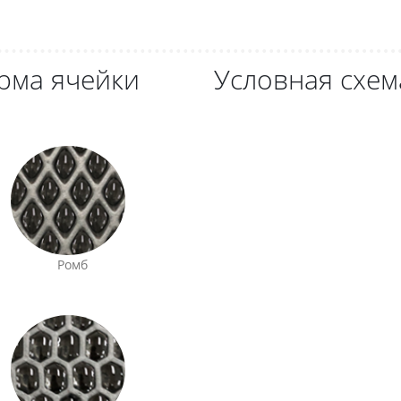
рма ячейки
Условная схем
Ромб