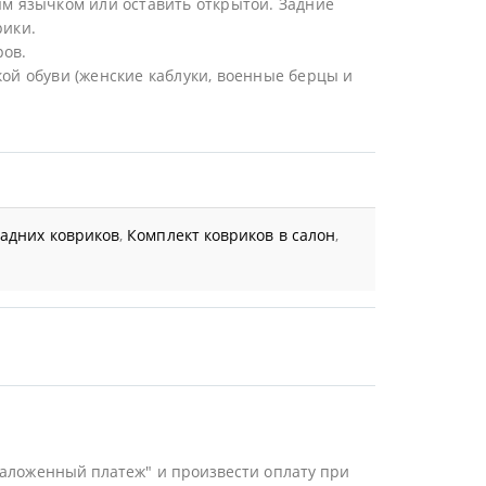
ым язычком или оставить открытой. Задние
рики.
ров.
ой обуви (женские каблуки, военные берцы и
задних ковриков
,
Комплект ковриков в салон
,
Наложенный платеж" и произвести оплату при