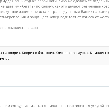
му для зоны отдыха левой ноги, либо же сделать ее отдельн
не дает им «бегать» по салону, как это делают резиновые ков
влекут внимание и не оставят равнодушными Ваших пассажи
ты-крепления и защищает ковер водителя от износа от жестк
казе комплекта в салон!
к на коврик
,
Коврик в багажник
,
Комплект заглушек
,
Комплект 
ятник
нашим сотрудником, а так же можно воспользоваться услугой "