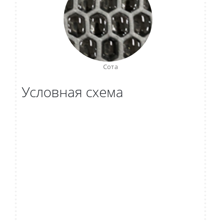
Сота
Условная схема