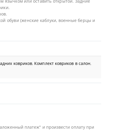
ым язычком или оставить открытой. Задние
рики.
ров.
ой обуви (женские каблуки, военные берцы и
задних ковриков
,
Комплект ковриков в салон
,
Наложенный платеж" и произвести оплату при