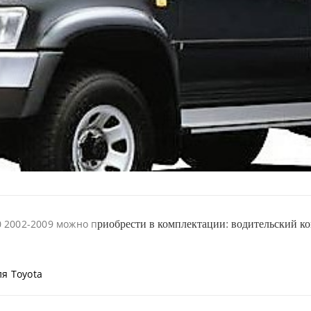
риобрести в комплектации: водительский ков
 2002-2009 можно п
я Toyota