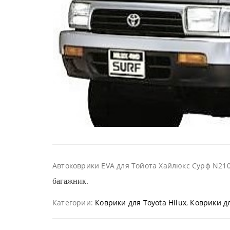
Автоковрики EVA для Тойота Хайлюкс Сурф N210
багажник.
Категории:
Коврики для Toyota Hilux
,
Коврики дл