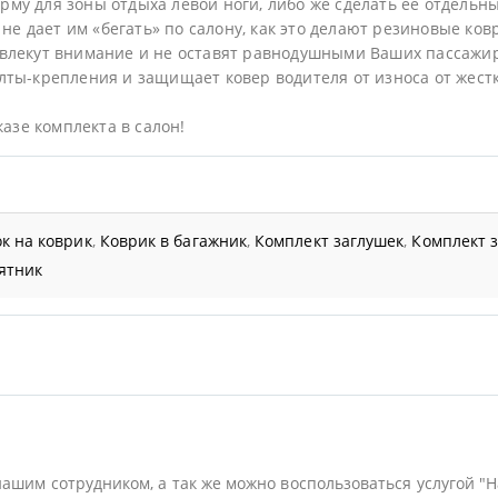
му для зоны отдыха левой ноги, либо же сделать ее отдельн
не дает им «бегать» по салону, как это делают резиновые ков
влекут внимание и не оставят равнодушными Ваших пассажи
ты-крепления и защищает ковер водителя от износа от жестк
казе комплекта в салон!
к на коврик
,
Коврик в багажник
,
Комплект заглушек
,
Комплект 
ятник
нашим сотрудником, а так же можно воспользоваться услугой "