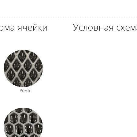
рма ячейки
Условная схем
Ромб