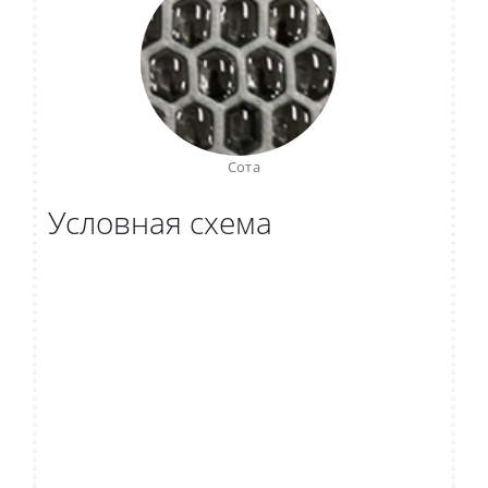
Сота
Условная схема