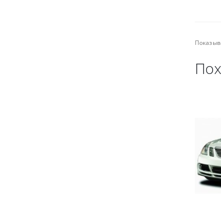
Показыв
Пох