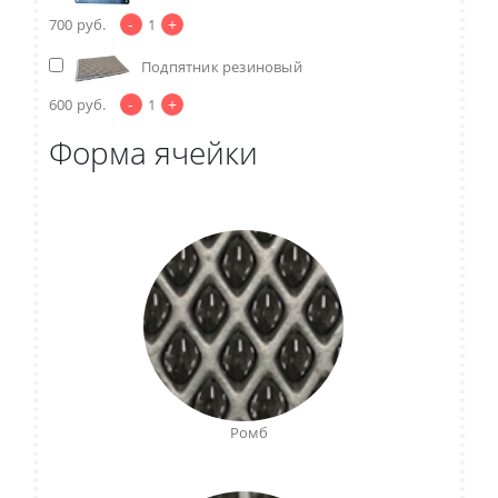
-
+
700
руб.
1
Подпятник резиновый
-
+
600
руб.
1
Форма ячейки
Ромб