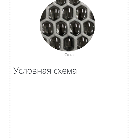
Сота
Условная схема