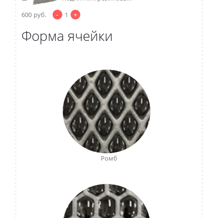
-
+
600
руб.
1
Форма ячейки
Ромб