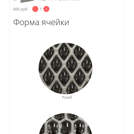
-
+
600
руб.
1
Форма ячейки
Ромб