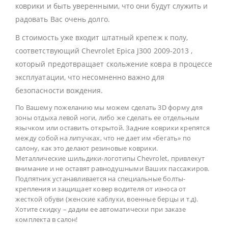
коврики и быть уверенными, что они будут служить и
радовать Вас очень долго.
В стоимость уже входит штатный крепеж к полу,
соответствующий Chevrolet Epica J300 2009-2013 ,
который предотвращает скольжение ковра в процессе
эксплуатации, что несомненно важно для
безопасности вождения.
По Вашему пожеланию мы можем сделать 3D форму для
зоны отдыха левой ноги, либо же сделать ее отдельным
язычком или оставить открытой. Задние коврики крепятся
между собой на липучках, что не дает им «бегать» по
салону, как это делают резиновые коврики.
Металлические шильдики-логотипы
Chevrolet
, привлекут
внимание и не оставят равнодушными Ваших пассажиров.
Подпятник устанавливается на специальные болты-
крепления и защищает ковер водителя от износа от
жесткой обуви (женские каблуки, военные берцы и т.д).
Хотите скидку – дадим ее автоматически при заказе
комплекта в салон!