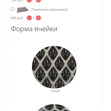
Подпятник резиновый
-
+
600
руб.
1
Форма ячейки
Ромб