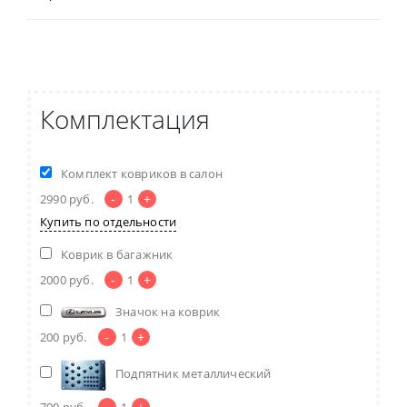
Комплектация
Комплект ковриков в салон
-
+
2990
руб.
1
Купить по отдельности
Коврик в багажник
-
+
2000
руб.
1
Значок на коврик
-
+
200
руб.
1
Подпятник металлический
-
+
700
руб.
1