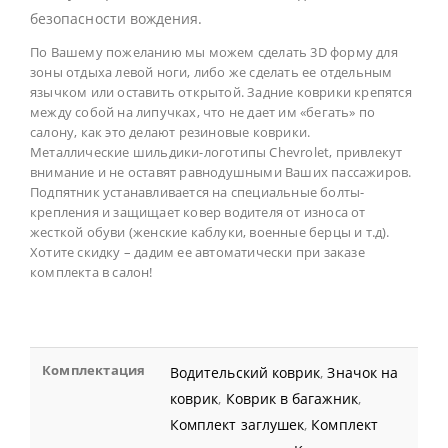
безопасности вождения.
По Вашему пожеланию мы можем сделать 3D форму для
зоны отдыха левой ноги, либо же сделать ее отдельным
язычком или оставить открытой. Задние коврики крепятся
между собой на липучках, что не дает им «бегать» по
салону, как это делают резиновые коврики.
Металлические шильдики-логотипы
Chevrolet
, привлекут
внимание и не оставят равнодушными Ваших пассажиров.
Подпятник устанавливается на специальные болты-
крепления и защищает ковер водителя от износа от
жесткой обуви (женские каблуки, военные берцы и т.д).
Хотите скидку – дадим ее автоматически при заказе
комплекта в салон!
Комплектация
Водительский коврик
,
Значок на
коврик
,
Коврик в багажник
,
Комплект заглушек
,
Комплект