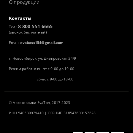
О продукции
Контакты
8 800-551-6665
Тел.:
(звонок бесплатный)
Email
:
evaboss154@gmail.com
г. Новосибирск, ул. Днепровская 34/9
Режим работы: пн-пт с 9-00 до 19-00
сб-вс с 9-00 до 18-00
©
Автоковрики
EvaTon, 2017-2023
ИНН 540539979410 | ОГРНИП 318547600157628