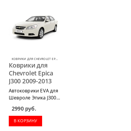
КОВРИКИ ДЛЯ CHEVROLET EPICA
,
КОВРИКИ ДЛЯ CHEVROLET
Коврики для
Chevrolet Epica
J300 2009-2013
Автоковрики EVA для
Шевроле Эпика J300
2009-2013 г.в. можно
2990
руб.
приобрести в
комплектации:
В КОРЗИНУ
водительский коврик,