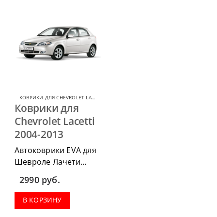
КОВРИКИ ДЛЯ CHEVROLET LACETTI
,
КОВРИКИ ДЛЯ CHEVROLET
Коврики для
Chevrolet Lacetti
2004-2013
Автоковрики EVA для
Шевроле Лачети
2004-2013 г.в. можно
2990
руб.
приобрести в
комплектации:
В КОРЗИНУ
водительский коврик,