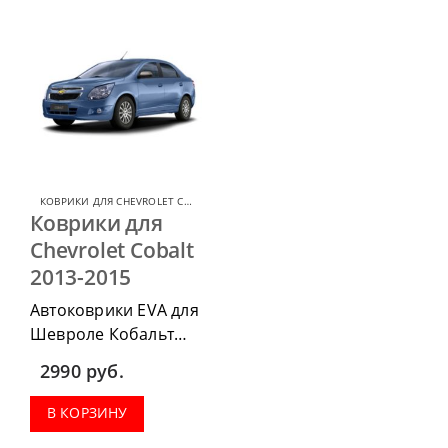
КОВРИКИ ДЛЯ CHEVROLET COBALT
,
КОВРИКИ ДЛЯ CHEVROLET
Коврики для
Chevrolet Cobalt
2013-2015
Автоковрики EVA для
Шевроле Кобальт
2013-2015 г.в. можно
2990
руб.
приобрести в
комплектации:
В КОРЗИНУ
водительский коврик,