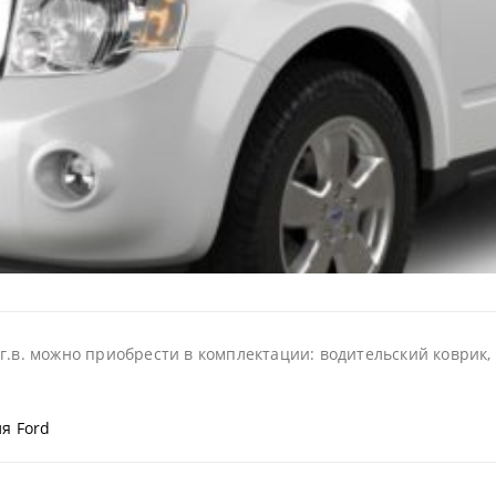
г.в. можно приобрести в комплектации: водительский коврик, 
я Ford