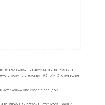
чительно только премиум качества: материал
ую стропу, плотностью 16,5 гр/м. Это позволяет
ащает скольжение ковра в процессе
ым язычком или оставить открытой. Задние