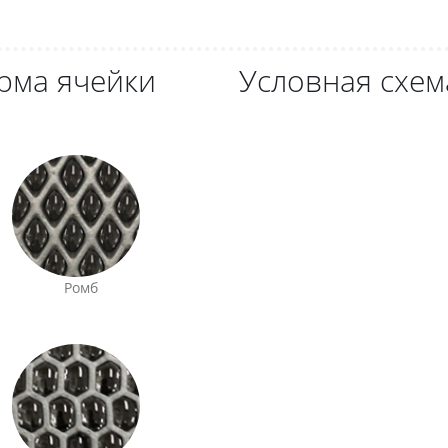
рма ячейки
Условная схем
Ромб