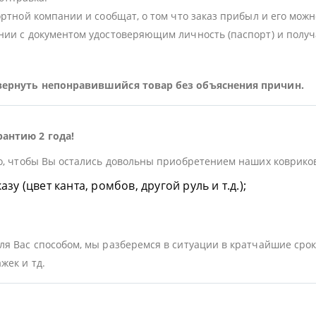
ортной компании и сообщат, о том что заказ прибыл и его можн
ии с документом удостоверяющим личность (паспорт) и получа
 вернуть непонравившийся товар без объяснения причин.
рантию 2 года!
о, чтобы Вы остались довольны приобретением наших ковриков.
у (цвет канта, ромбов, другой руль и т.д.);
я Вас способом, мы разберемся в ситуации в кратчайшие срок
жек и тд.