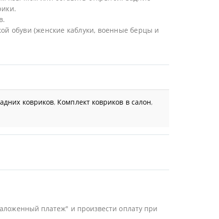
рики.
в.
ой обуви (женские каблуки, военные берцы и
задних ковриков
,
Комплект ковриков в салон
,
Наложенный платеж" и произвести оплату при