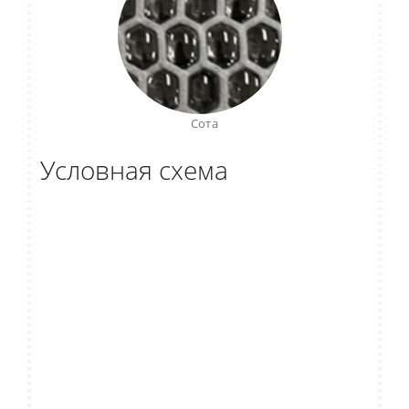
Сота
Условная схема