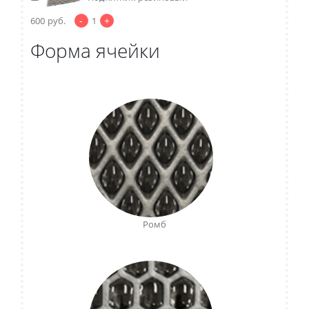
-
+
600
руб.
1
Форма ячейки
Ромб