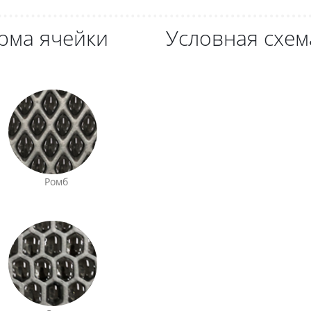
рма ячейки
Условная схем
Ромб