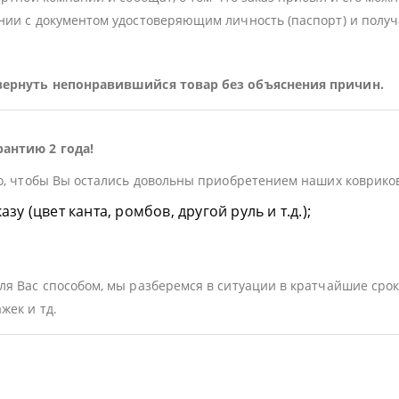
ии с документом удостоверяющим личность (паспорт) и получа
 вернуть непонравившийся товар без объяснения причин.
рантию 2 года!
о, чтобы Вы остались довольны приобретением наших ковриков.
у (цвет канта, ромбов, другой руль и т.д.);
я Вас способом, мы разберемся в ситуации в кратчайшие срок
жек и тд.