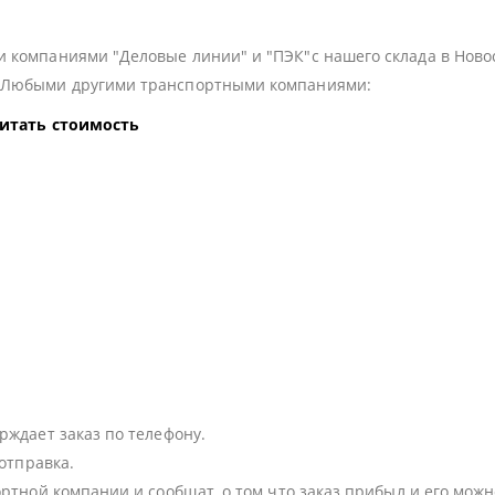
 компаниями "Деловые линии" и "ПЭК"с нашего склада в Ново
з Любыми другими транспортными компаниями:
читать стоимость
:
рждает заказ по телефону.
 отправка.
ортной компании и сообщат, о том что заказ прибыл и его можн