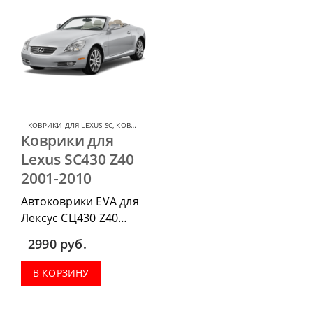
КОВРИКИ ДЛЯ LEXUS SC
,
КОВРИКИ ДЛЯ LEXUS
Коврики для
Lexus SC430 Z40
2001-2010
Автоковрики EVA для
Лексус СЦ430 Z40
2001-2010 можно
2990
руб.
приобрести в
комплектации:
В КОРЗИНУ
водительский коврик,
комплект передних,