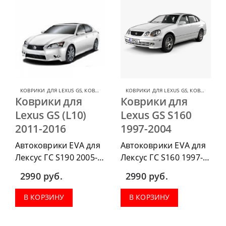
КОВРИКИ ДЛЯ LEXUS GS
,
КОВРИКИ ДЛЯ LEXUS
КОВРИКИ ДЛЯ LEXUS GS
,
КОВРИКИ ДЛЯ LEXUS
Коврики для
Коврики для
Lexus GS (L10)
Lexus GS S160
2011-2016
1997-2004
Автоковрики EVA для
Автоковрики EVA для
Лексус ГС S190 2005-
Лексус ГС S160 1997-
2012 можно
2004 можно
2990
руб.
2990
руб.
приобрести в
приобрести в
комплектации:
комплектации:
В КОРЗИНУ
В КОРЗИНУ
водительский коврик,
водительский коврик,
комплект передних,
комплект передних,