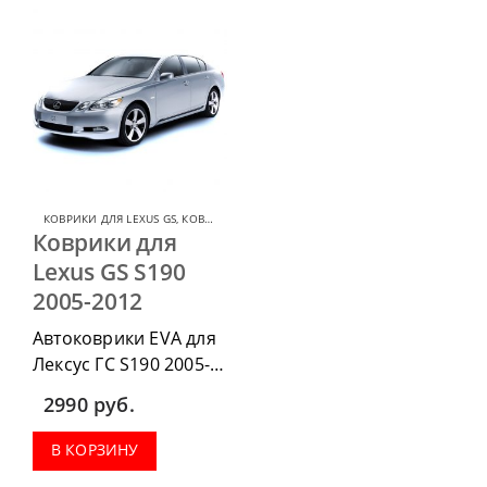
весь салон, коврик в
весь салон, коврик в
багажник.
багажник.
КОВРИКИ ДЛЯ LEXUS GS
,
КОВРИКИ ДЛЯ LEXUS
Коврики для
Lexus GS S190
2005-2012
Автоковрики EVA для
Лексус ГС S190 2005-
2012 можно
2990
руб.
приобрести в
комплектации:
В КОРЗИНУ
водительский коврик,