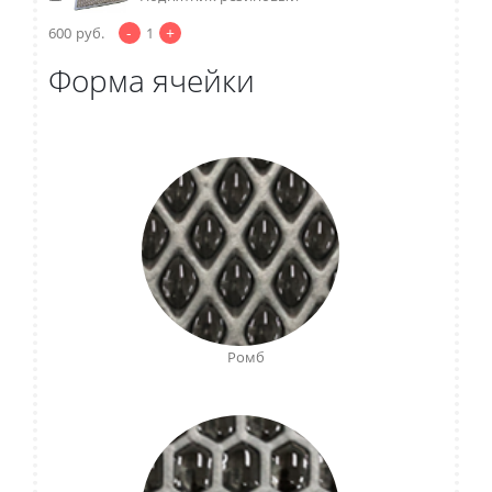
-
+
600
руб.
1
Форма ячейки
Ромб