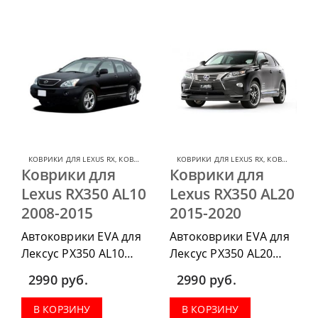
комплект передних,
комплект передних,
весь салон, коврик в
весь салон, коврик в
багажник.
багажник.
КОВРИКИ ДЛЯ LEXUS RX
,
КОВРИКИ ДЛЯ LEXUS
КОВРИКИ ДЛЯ LEXUS RX
,
КОВРИКИ ДЛЯ LEXUS
Коврики для
Коврики для
Lexus RX350 AL10
Lexus RX350 AL20
2008-2015
2015-2020
Автоковрики EVA для
Автоковрики EVA для
Лексус РХ350 AL10
Лексус РХ350 AL20
2008-2015 можно
2015-2020 можно
2990
руб.
2990
руб.
приобрести в
приобрести в
комплектации:
комплектации:
В КОРЗИНУ
В КОРЗИНУ