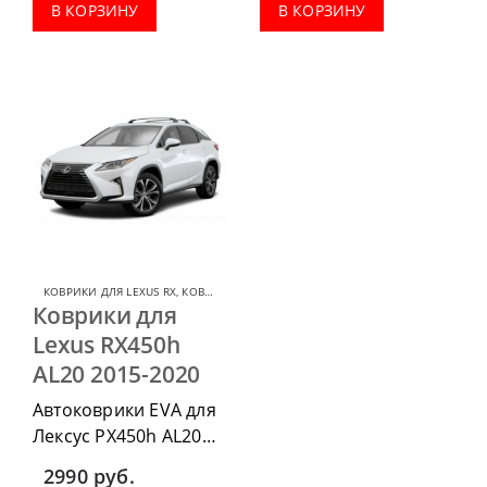
комплектации:
комплектации:
В КОРЗИНУ
В КОРЗИНУ
водительский коврик,
водительский коврик,
комплект передних,
комплект передних,
весь салон, коврик в
весь салон, коврик в
багажник.
багажник.
КОВРИКИ ДЛЯ LEXUS RX
,
КОВРИКИ ДЛЯ LEXUS
Коврики для
Lexus RX450h
AL20 2015-2020
Автоковрики EVA для
Лексус РХ450h AL20
2015-2020 можно
2990
руб.