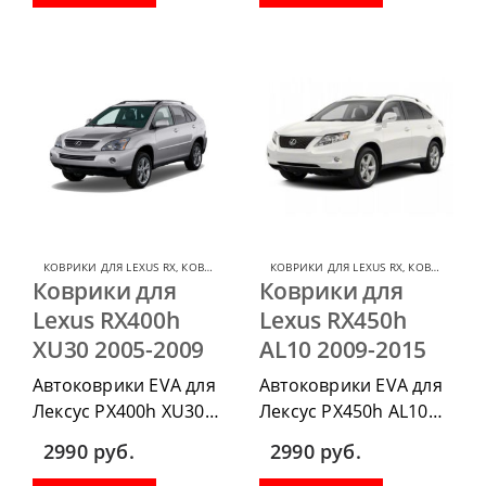
водительский коврик,
водительский коврик,
комплект передних,
комплект передних,
весь салон, коврик в
весь салон, коврик в
багажник.
багажник.
КОВРИКИ ДЛЯ LEXUS RX
,
КОВРИКИ ДЛЯ LEXUS
КОВРИКИ ДЛЯ LEXUS RX
,
КОВРИКИ ДЛЯ LEXUS
Коврики для
Коврики для
Lexus RX400h
Lexus RX450h
XU30 2005-2009
AL10 2009-2015
Автоковрики EVA для
Автоковрики EVA для
Лексус РХ400h XU30
Лексус РХ450h AL10
2005-2009 можно
2009-2015 можно
2990
руб.
2990
руб.
приобрести в
приобрести в