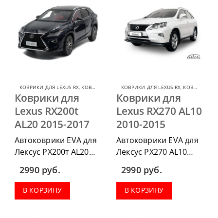
КОВРИКИ ДЛЯ LEXUS RX
,
КОВРИКИ ДЛЯ LEXUS
КОВРИКИ ДЛЯ LEXUS RX
,
КОВРИКИ ДЛЯ LEXUS
Коврики для
Коврики для
Lexus RX200t
Lexus RX270 AL10
AL20 2015-2017
2010-2015
Автоковрики EVA для
Автоковрики EVA для
Лексус РХ200т АL20
Лексус РХ270 AL10
2015-2017 можно
2010-2015 можно
2990
руб.
2990
руб.
приобрести в
приобрести в
комплектации:
комплектации:
В КОРЗИНУ
В КОРЗИНУ
водительский коврик,
водительский коврик,
комплект передних,
комплект передних,