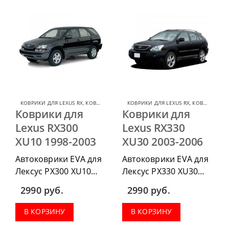
весь салон, коврик в
весь салон, коврик в
багажник.
багажник.
КОВРИКИ ДЛЯ LEXUS RX
,
КОВРИКИ ДЛЯ LEXUS
КОВРИКИ ДЛЯ LEXUS RX
,
КОВРИКИ ДЛЯ LEXUS
Коврики для
Коврики для
Lexus RX300
Lexus RX330
XU10 1998-2003
XU30 2003-2006
Автоковрики EVA для
Автоковрики EVA для
Лексус РХ300 ХU10
Лексус РХ330 XU30
1998-2003 можно
2003-2006 можно
2990
руб.
2990
руб.
приобрести в
приобрести в
комплектации:
комплектации:
В КОРЗИНУ
В КОРЗИНУ
водительский коврик,
водительский коврик,