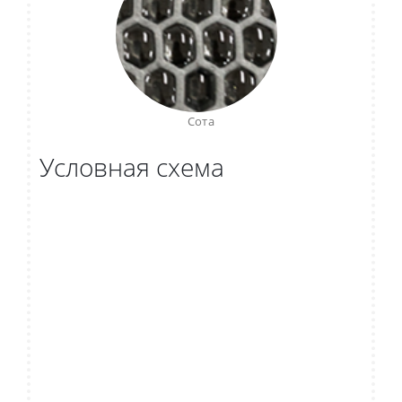
Сота
Условная схема