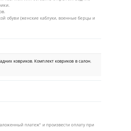
рики.
ов.
ой обуви (женские каблуки, военные берцы и
задних ковриков
,
Комплект ковриков в салон
,
Наложенный платеж" и произвести оплату при