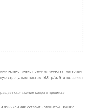
лючительно только премиум качества: материал
ую стропу, плотностью 16,5 гр/м. Это позволяет
твращает скольжение ковра в процессе
ым язычком или оставить открытой. Задние