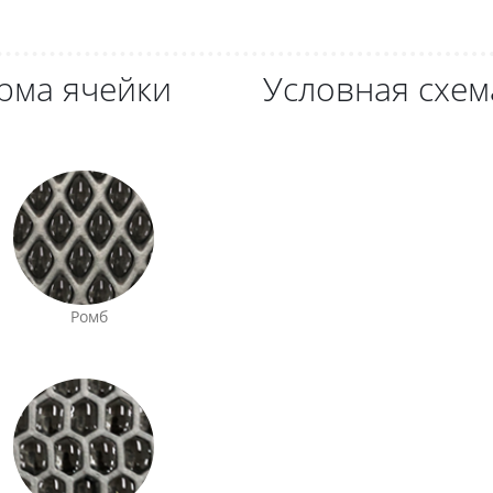
рма ячейки
Условная схем
Ромб