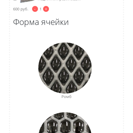
-
+
600
руб.
1
Форма ячейки
Ромб