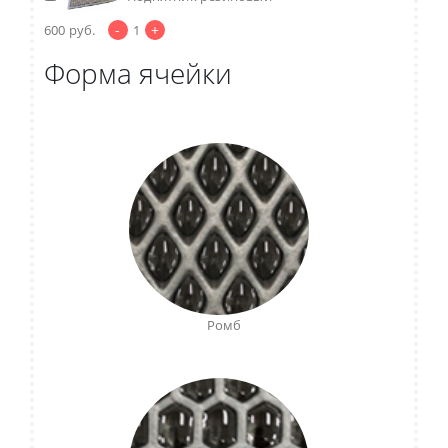
-
+
600
руб.
1
Форма ячейки
Ромб