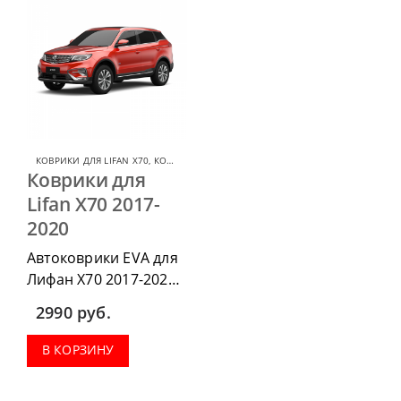
КОВРИКИ ДЛЯ LIFAN X70
,
КОВРИКИ ДЛЯ LIFAN
Коврики для
Lifan X70 2017-
2020
Автоковрики EVA для
Лифан X70 2017-2020,
можно приобрести в
2990
руб.
комплектации:
водительский коврик,
В КОРЗИНУ
комплект передних,
коврики в салон,