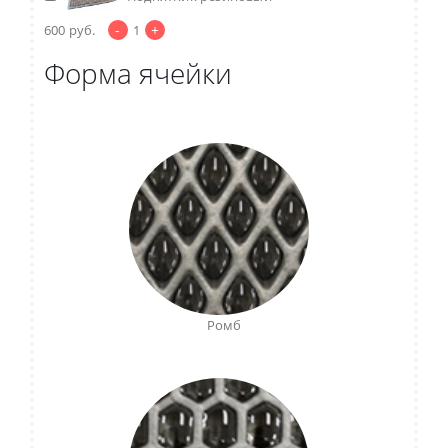
-
+
600
руб.
1
Форма ячейки
Ромб