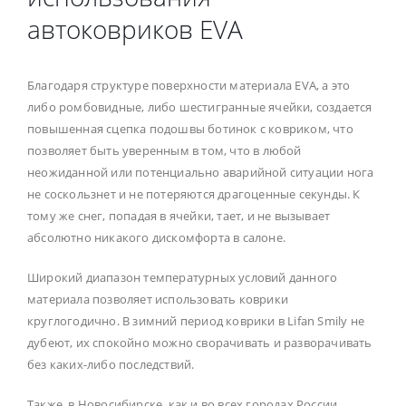
автоковриков EVA
Благодаря структуре поверхности материала EVA, а это
либо ромбовидные, либо шестигранные ячейки, создается
повышенная сцепка подошвы ботинок с ковриком, что
позволяет быть уверенным в том, что в любой
неожиданной или потенциально аварийной ситуации нога
не соскользнет и не потеряются драгоценные секунды. К
тому же снег, попадая в ячейки, тает, и не вызывает
абсолютно никакого дискомфорта в салоне.
Широкий диапазон температурных условий данного
материала позволяет использовать коврики
круглогодично. В зимний период коврики в Lifan Smily не
дубеют, их спокойно можно сворачивать и разворачивать
без каких-либо последствий.
Также, в Новосибирске, как и во всех городах России,