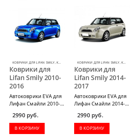
КОВРИКИ ДЛЯ LIFAN SMILY
,
КОВРИКИ ДЛЯ LIFAN
КОВРИКИ ДЛЯ LIFAN SMILY
,
КОВРИКИ ДЛЯ LIFAN
Коврики для
Коврики для
Lifan Smily 2010-
Lifan Smily 2014-
2016
2017
Автоковрики EVA для
Автоковрики EVA для
Лифан Смайли 2010-
Лифан Смайли 2014-
2016, можно
2017, можно
2990
руб.
2990
руб.
приобрести в
приобрести в
комплектации:
комплектации:
В КОРЗИНУ
В КОРЗИНУ
водительский коврик,
водительский коврик,