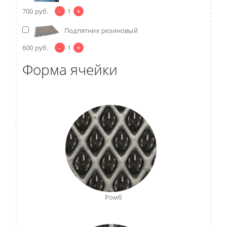
-
+
700
руб.
1
Подпятник резиновый
-
+
600
руб.
1
Форма ячейки
Ромб