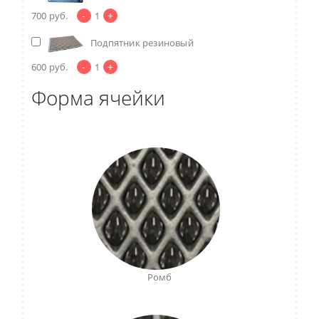
-
+
700
руб.
1
Подпятник резиновый
-
+
600
руб.
1
Форма ячейки
Ромб