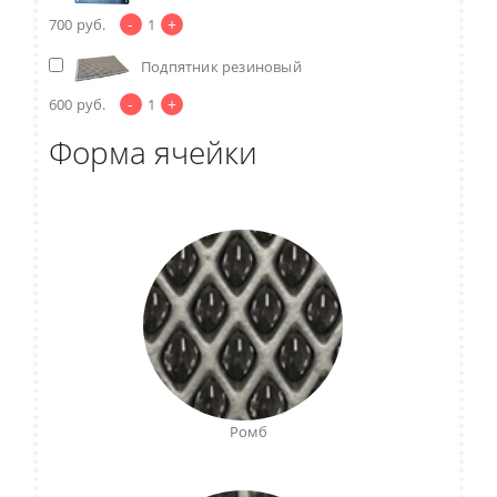
-
+
700
руб.
1
Подпятник резиновый
-
+
600
руб.
1
Форма ячейки
Ромб