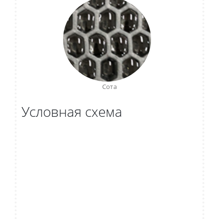
Сота
Условная схема