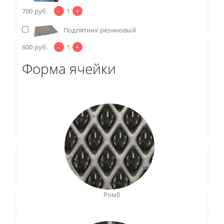
-
+
700
руб.
1
Подпятник резиновый
-
+
600
руб.
1
Форма ячейки
Ромб