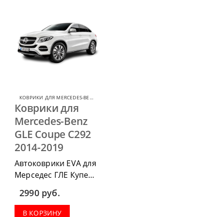
КОВРИКИ ДЛЯ MERCEDES-BENZ GLE
,
КОВРИКИ ДЛЯ MERCEDES
Коврики для
Mercedes-Benz
GLE Coupe C292
2014-2019
Автоковрики EVA для
Мерседес ГЛЕ Купе
С292 2014-2019 г.в.
2990
руб.
можно приобрести в
комплектации:
В КОРЗИНУ