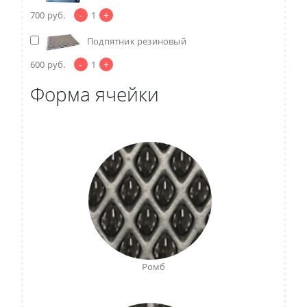
-
+
700
руб.
1
Подпятник резиновый
-
+
600
руб.
1
Форма ячейки
Ромб