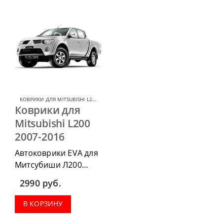
КОВРИКИ ДЛЯ MITSUBISHI L200
,
КОВРИКИ ДЛЯ MITSUBISHI
Коврики для
Mitsubishi L200
2007-2016
Автоковрики EVA для
Митсубиши Л200
2007-2016 г.в. можно
2990
руб.
приобрести в
комплектации:
В КОРЗИНУ
водительский коврик,