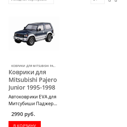
КОВРИКИ ДЛЯ MITSUBISHI PAJERO JUNIOR
,
КОВРИКИ ДЛЯ MITSUBISHI PAJERO
,
КО
Коврики для
Mitsubishi Pajero
Junior 1995-1998
Автоковрики EVA для
Митсубиши Паджеро
Джуниор 1995-1998
2990
руб.
г.в. можно
приобрести в
В КОРЗИНУ