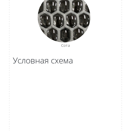
Сота
Условная схема