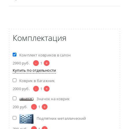
Комплектация
Комплект ковриков в салон
-
+
2990
руб.
1
Купить по отдельности
Коврик в багажник
-
+
2000
руб.
1
Значок на коврик
-
+
200
руб.
1
Подпятник металлический
-
+
700
руб.
1