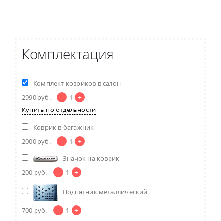
Комплектация
Комплект ковриков в салон
-
+
2990
руб.
1
Купить по отдельности
Коврик в багажник
-
+
2000
руб.
1
Значок на коврик
-
+
200
руб.
1
Подпятник металлический
-
+
700
руб.
1