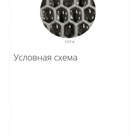
Сота
Условная схема