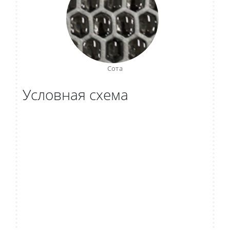
Сота
Условная схема