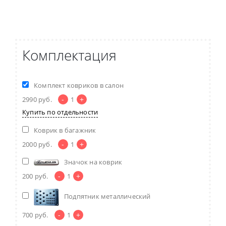
Комплектация
Комплект ковриков в салон
-
+
2990
руб.
1
Купить по отдельности
Коврик в багажник
-
+
2000
руб.
1
Значок на коврик
-
+
200
руб.
1
Подпятник металлический
-
+
700
руб.
1