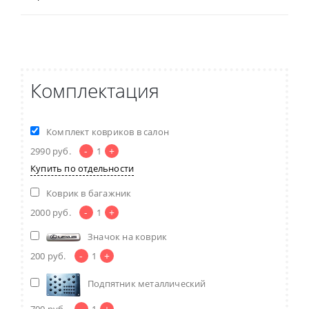
Комплектация
Комплект ковриков в салон
-
+
2990
руб.
1
Купить по отдельности
Коврик в багажник
-
+
2000
руб.
1
Значок на коврик
-
+
200
руб.
1
Подпятник металлический
-
+
700
руб.
1