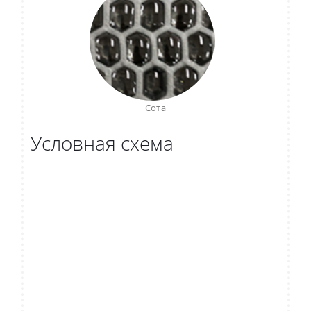
Сота
Условная схема