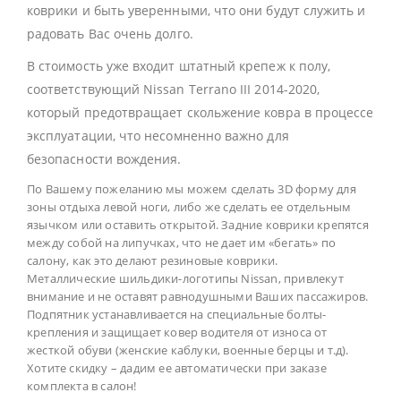
коврики и быть уверенными, что они будут служить и
радовать Вас очень долго.
В стоимость уже входит штатный крепеж к полу,
соответствующий Nissan Terrano III 2014-2020,
который предотвращает скольжение ковра в процессе
эксплуатации, что несомненно важно для
безопасности вождения.
По Вашему пожеланию мы можем сделать 3D форму для
зоны отдыха левой ноги, либо же сделать ее отдельным
язычком или оставить открытой. Задние коврики крепятся
между собой на липучках, что не дает им «бегать» по
салону, как это делают резиновые коврики.
Металлические шильдики-логотипы Nissan, привлекут
внимание и не оставят равнодушными Ваших пассажиров.
Подпятник устанавливается на специальные болты-
крепления и защищает ковер водителя от износа от
жесткой обуви (женские каблуки, военные берцы и т.д).
Хотите скидку – дадим ее автоматически при заказе
комплекта в салон!