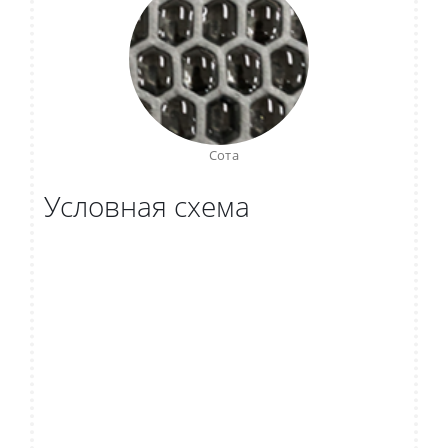
Сота
Условная схема