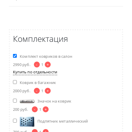
Комплектация
Комплект ковриков в салон
-
+
2990
руб.
1
Купить по отдельности
Коврик в багажник
-
+
2000
руб.
1
Значок на коврик
-
+
200
руб.
1
Подпятник металлический
-
+
700
руб.
1