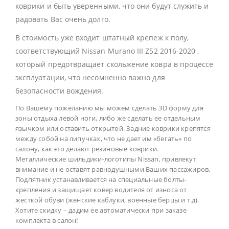
коврики и быть уверенными, что они будут служить и
радовать Вас очень долго.
В стоимость уже входит штатный крепеж к полу,
соответствующий Nissan Murano III Z52 2016-2020 ,
который предотвращает скольжение ковра в процессе
эксплуатации, что несомненно важно для
безопасности вождения.
По Вашему пожеланию мы можем сделать 3D форму для
зоны отдыха левой ноги, либо же сделать ее отдельным
язычком или оставить открытой. Задние коврики крепятся
между собой на липучках, что не дает им «бегать» по
салону, как это делают резиновые коврики.
Металлические шильдики-логотипы Nissan, привлекут
внимание и не оставят равнодушными Ваших пассажиров.
Подпятник устанавливается на специальные болты-
крепления и защищает ковер водителя от износа от
жесткой обуви (женские каблуки, военные берцы и т.д).
Хотите скидку – дадим ее автоматически при заказе
комплекта в салон!