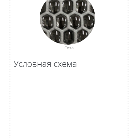
Сота
Условная схема