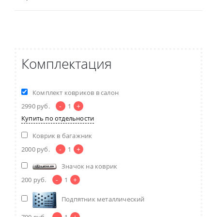
Комплектация
Комплект ковриков в салон
-
+
2990
руб.
1
Купить по отдельности
Коврик в багажник
-
+
2000
руб.
1
Значок на коврик
-
+
200
руб.
1
Подпятник металлический
-
+
700
руб.
1