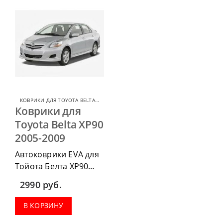
КОВРИКИ ДЛЯ TOYOTA BELTA
,
КОВРИКИ ДЛЯ TOYOTA
Коврики для
Toyota Belta XP90
2005-2009
Автоковрики EVA для
Тойота Белта ХР90
2005-2009 можно
2990
руб.
приобрести в
комплектации:
В КОРЗИНУ
водительский коврик,